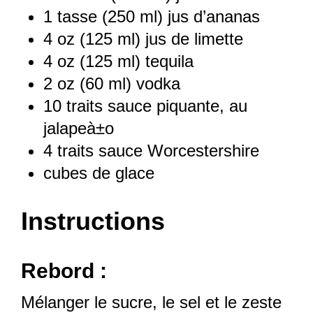
1
tasse (250 ml) jus d’ananas
4 oz
(
125
ml) jus de limette
4 oz
(
125
ml) tequila
2 oz
(
60
ml) vodka
10
traits sauce piquante, au
jalapeà±o
4
traits sauce Worcestershire
cubes de glace
Instructions
Rebord :
Mélanger le sucre, le sel et le zeste