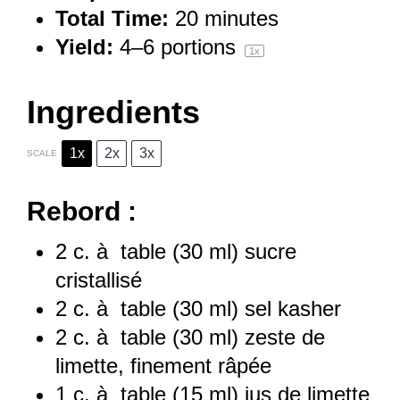
Total Time:
20 minutes
Yield:
4
–
6
portions
1
x
Ingredients
1x
2x
3x
SCALE
Rebord :
2
c. à table (
30
ml) sucre
cristallisé
2
c. à table (
30
ml) sel kasher
2
c. à table (
30
ml) zeste de
limette, finement râpée
1
c. à table (
15
ml) jus de limette