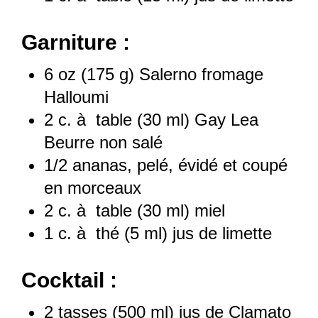
Garniture :
6 oz
(
175 g
) Salerno fromage
Halloumi
2
c. à table (
30
ml) Gay Lea
Beurre non salé
1/2
ananas, pelé, évidé et coupé
en morceaux
2
c. à table (
30
ml) miel
1
c. à thé (
5
ml) jus de limette
Cocktail :
2
tasses (500 ml) jus de Clamato