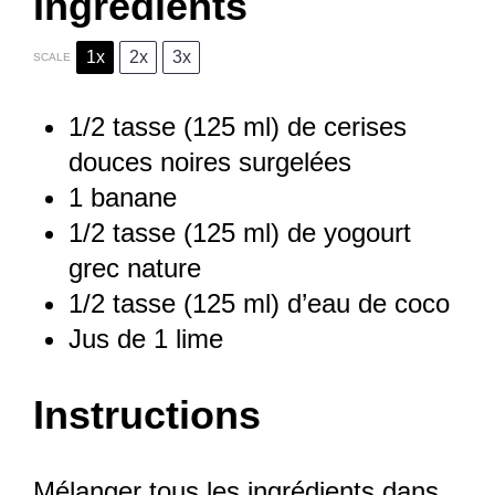
Ingredients
1x
2x
3x
SCALE
1/2
tasse (125 ml) de cerises
douces noires surgelées
1
banane
1/2
tasse (125 ml) de yogourt
grec nature
1/2
tasse (125 ml) d’eau de coco
Jus de
1
lime
Instructions
Mélanger tous les ingrédients dans